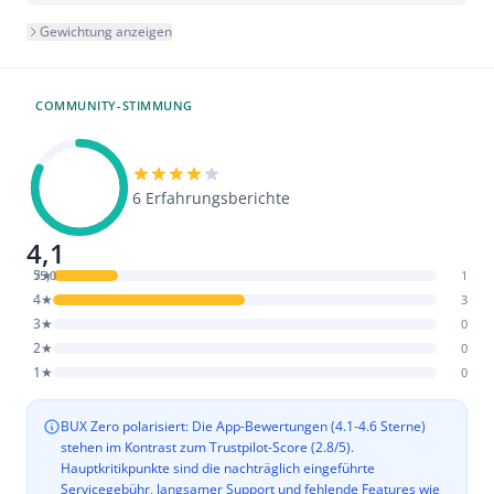
Gewichtung anzeigen
COMMUNITY-STIMMUNG
6 Erfahrungsberichte
4,1
5★
/5,0
1
4★
3
3★
0
2★
0
1★
0
BUX Zero polarisiert: Die App-Bewertungen (4.1-4.6 Sterne)
stehen im Kontrast zum Trustpilot-Score (2.8/5).
Hauptkritikpunkte sind die nachträglich eingeführte
Servicegebühr, langsamer Support und fehlende Features wie