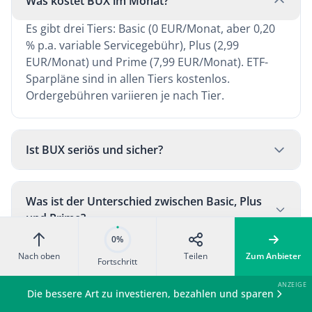
Was kostet BUX im Monat?
Es gibt drei Tiers: Basic (0 EUR/Monat, aber 0,20
% p.a. variable Servicegebühr), Plus (2,99
EUR/Monat) und Prime (7,99 EUR/Monat). ETF-
Sparpläne sind in allen Tiers kostenlos.
Ordergebühren variieren je nach Tier.
Ist BUX seriös und sicher?
Was ist der Unterschied zwischen Basic, Plus
und Prime?
0%
Nach oben
Teilen
Zum Anbieter
Fortschritt
Kann ich mein Depot zu BUX übertragen?
Die bessere Art zu investieren, bezahlen und sparen