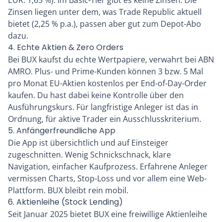
EUR: 1,65 %). Im Basic-Tier gibt es keine Zinsen. Die
Zinsen liegen unter dem, was
Trade Republic
aktuell
bietet (2,25 % p.a.), passen aber gut zum Depot-Abo
dazu.
4. Echte Aktien & Zero Orders
Bei BUX kaufst du echte Wertpapiere, verwahrt bei ABN
AMRO. Plus- und Prime-Kunden können 3 bzw. 5 Mal
pro Monat EU-Aktien kostenlos per End-of-Day-Order
kaufen. Du hast dabei keine Kontrolle über den
Ausführungskurs. Für langfristige Anleger ist das in
Ordnung, für aktive Trader ein Ausschlusskriterium.
5. Anfängerfreundliche App
Die App ist übersichtlich und auf Einsteiger
zugeschnitten. Wenig Schnickschnack, klare
Navigation, einfacher Kaufprozess. Erfahrene Anleger
vermissen Charts, Stop-Loss und vor allem eine Web-
Plattform. BUX bleibt rein mobil.
6. Aktienleihe (Stock Lending)
Seit Januar 2025 bietet BUX eine freiwillige Aktienleihe