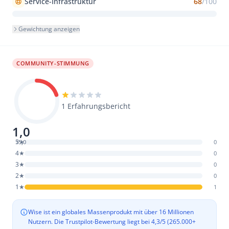
Service-Infrastruktur
68
/100
Gewichtung anzeigen
COMMUNITY-STIMMUNG
1 Erfahrungsbericht
1,0
5★
/5,0
0
4★
0
3★
0
2★
0
1★
1
Wise ist ein globales Massenprodukt mit über 16 Millionen
Nutzern. Die Trustpilot-Bewertung liegt bei 4,3/5 (265.000+