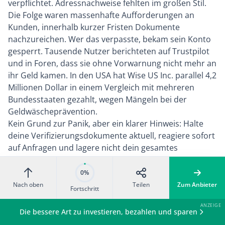
verpflichtet. Adressnachweise fehlten im großen Stil.
Die Folge waren massenhafte Aufforderungen an
Kunden, innerhalb kurzer Fristen Dokumente
nachzureichen. Wer das verpasste, bekam sein Konto
gesperrt. Tausende Nutzer berichteten auf Trustpilot
und in Foren, dass sie ohne Vorwarnung nicht mehr an
ihr Geld kamen. In den USA hat Wise US Inc. parallel 4,2
Millionen Dollar in einem Vergleich mit mehreren
Bundesstaaten gezahlt, wegen Mängeln bei der
Geldwäscheprävention.
Kein Grund zur Panik, aber ein klarer Hinweis: Halte
deine Verifizierungsdokumente aktuell, reagiere sofort
auf Anfragen und lagere nicht dein gesamtes
Vermögen bei Wise. Als Zweitkonto für
Auslandstransaktionen: sicher genug. Als Hauptkonto
0%
für alles? Eher nicht.
Nach oben
Teilen
Zum Anbieter
Fortschritt
Wise im Praxistest: Unsere Meinung
Wir nutzen Wise seit über drei Jahren für
Die bessere Art zu investieren, bezahlen und sparen
Auslandsüberweisungen und als Reisekonto. In dieser