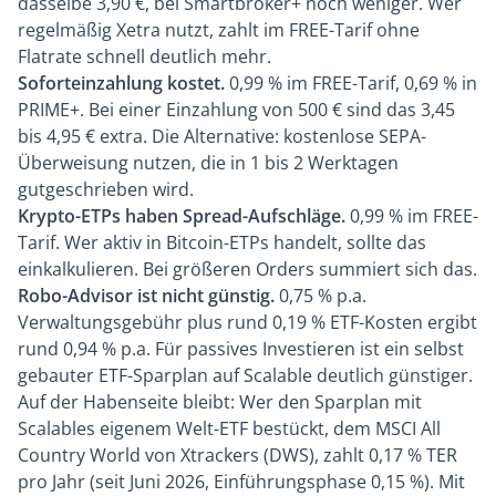
dasselbe 3,90 €, bei Smartbroker+ noch weniger. Wer
regelmäßig Xetra nutzt, zahlt im FREE-Tarif ohne
Flatrate schnell deutlich mehr.
Soforteinzahlung kostet.
0,99 % im FREE-Tarif, 0,69 % in
PRIME+. Bei einer Einzahlung von 500 € sind das 3,45
bis 4,95 € extra. Die Alternative: kostenlose SEPA-
Überweisung nutzen, die in 1 bis 2 Werktagen
gutgeschrieben wird.
Krypto-ETPs haben Spread-Aufschläge.
0,99 % im FREE-
Tarif. Wer aktiv in Bitcoin-ETPs handelt, sollte das
einkalkulieren. Bei größeren Orders summiert sich das.
Robo-Advisor ist nicht günstig.
0,75 % p.a.
Verwaltungsgebühr plus rund 0,19 % ETF-Kosten ergibt
rund 0,94 % p.a. Für passives Investieren ist ein selbst
gebauter ETF-Sparplan auf Scalable deutlich günstiger.
Auf der Habenseite bleibt: Wer den Sparplan mit
Scalables eigenem Welt-ETF bestückt, dem MSCI All
Country World von Xtrackers (DWS), zahlt 0,17 % TER
pro Jahr (seit Juni 2026, Einführungsphase 0,15 %). Mit