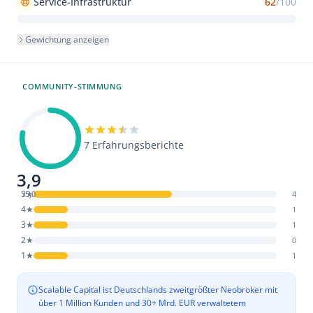
Service-Infrastruktur
62
/100
Gewichtung anzeigen
COMMUNITY-STIMMUNG
7 Erfahrungsberichte
3,9
5★
/5,0
4
4★
1
3★
1
2★
0
1★
1
Scalable Capital ist Deutschlands zweitgrößter Neobroker mit
über 1 Million Kunden und 30+ Mrd. EUR verwaltetem