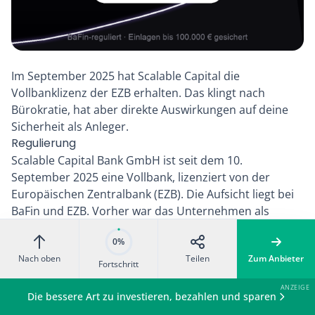
Im September 2025 hat Scalable Capital die
Vollbanklizenz der EZB erhalten. Das klingt nach
Bürokratie, hat aber direkte Auswirkungen auf deine
Sicherheit als Anleger.
Regulierung
Scalable Capital Bank GmbH ist seit dem 10.
September 2025 eine Vollbank, lizenziert von der
Europäischen Zentralbank (EZB). Die Aufsicht liegt bei
BaFin und EZB. Vorher war das Unternehmen als
Wertpapierhandelsbank tätig. Seit dem 2. März 2026 ist
0%
Scalable Capital bei der BaFin als
Nach oben
Teilen
Zum Anbieter
Kryptowertedienstleister registriert (MiCAR-Rahmen),
Fortschritt
was den Krypto-ETP-Bereich regulatorisch weiter
absichert. Diese Registrierung beeinflusst auch die Art
Die bessere Art zu investieren, bezahlen und sparen
der Einlagensicherung direkt.