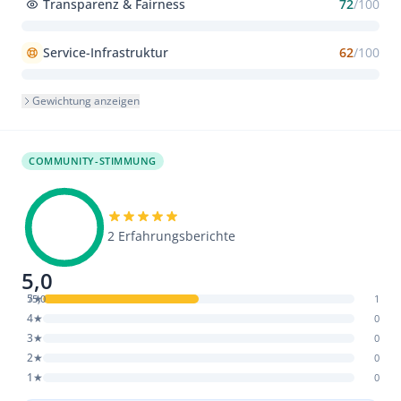
Transparenz & Fairness
72
/100
Service-Infrastruktur
62
/100
Gewichtung anzeigen
COMMUNITY-STIMMUNG
2 Erfahrungsberichte
5,0
5★
/5,0
1
4★
0
3★
0
2★
0
1★
0