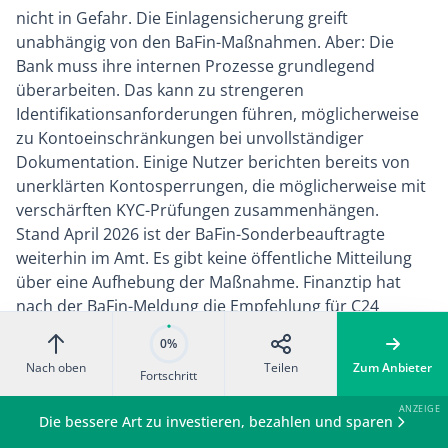
nicht in Gefahr. Die Einlagensicherung greift
unabhängig von den BaFin-Maßnahmen. Aber: Die
Bank muss ihre internen Prozesse grundlegend
überarbeiten. Das kann zu strengeren
Identifikationsanforderungen führen, möglicherweise
zu Kontoeinschränkungen bei unvollständiger
Dokumentation. Einige Nutzer berichten bereits von
unerklärten Kontosperrungen, die möglicherweise mit
verschärften KYC-Prüfungen zusammenhängen.
Stand April 2026 ist der BaFin-Sonderbeauftragte
weiterhin im Amt. Es gibt keine öffentliche Mitteilung
über eine Aufhebung der Maßnahme. Finanztip hat
nach der BaFin-Meldung die Empfehlung für C24
gestrichen und rät davon ab, neue Konten zu eröffnen,
0%
bis die Mängel behoben sind. Das ist kein Urteil über
Nach oben
Teilen
Zum Anbieter
Fortschritt
die Sicherheit deines Geldes, sondern über die
Organisationsqualität der Bank.
Die bessere Art zu investieren, bezahlen und sparen
Datenschutz und Sicherheit im Alltag:
Die App nutzt