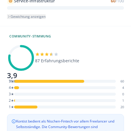
Service-Infrastruktur
60
/100
Gewichtung anzeigen
COMMUNITY-STIMMUNG
87 Erfahrungsberichte
3,9
5★
/5,0
60
4★
4
3★
0
2★
1
1★
20
Kontist bedient als Nischen-Fintech vor allem Freelancer und
Selbstständige. Die Community-Bewertungen sind