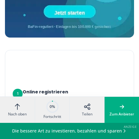
Kontist Geschäftskonto eröffnen
10 Minuten
0 EUR
Online registrieren
1
Gehe auf kontist.com und klicke auf „Konto
eröffnen“. Du brauchst nur eine E-Mail-Adresse
0%
und ein Passwort. Die Registrierung funktioniert
Nach oben
Teilen
Zum Anbieter
Fortschritt
auch über die App.
Die bessere Art zu investieren, bezahlen und sparen
Geschäftsdaten angeben
2