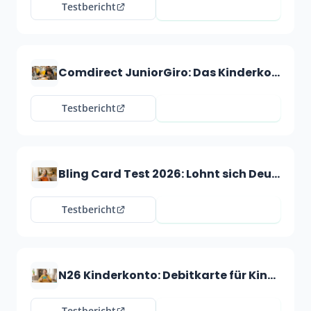
zur DKB
Testbericht
Comdirect JuniorGiro: Das Kinderkonto der Commerzbank-Tochter im Test
zu Comdirect
Testbericht
Bling Card Test 2026: Lohnt sich Deutschlands beliebteste Taschengeldkarte?
Bling Card anschauen
Testbericht
N26 Kinderkonto: Debitkarte für Kinder ab 7 Jahren
zu N26
Testbericht