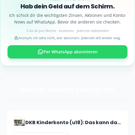
Hab dein Geld auf dem Schirm.
Ich schick dir die wichtigsten Zinsen, Aktionen und Konto-
News auf WhatsApp. Bevor die anderen sie checken.
2 bis 4x pro Woche · kostenlos · jederzeit abbestellen
Anonym: Ich sehe nicht, wer abonniert. Jederzeit still wieder weg.
Per WhatsApp abonnieren
Welcher Anbieter passt zu dir?
Lies den Testbericht oder eröffne direkt dein Konto.
DKB Kinderkonto (u18): Das kann das kostenlose Konto für Kinder