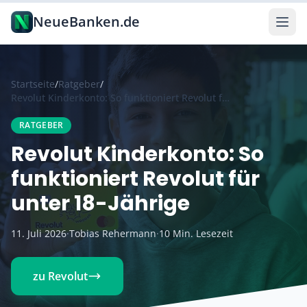
Zum Hauptinhalt springen
NeueBanken.de
Startseite
/
Ratgeber
/
Revolut Kinderkonto: So funktioniert Revolut für unter 18-Jährige
RATGEBER
Revolut Kinderkonto: So
funktioniert Revolut für
unter 18-Jährige
11. Juli 2026
·
Tobias Rehermann
·
10 Min. Lesezeit
zu Revolut