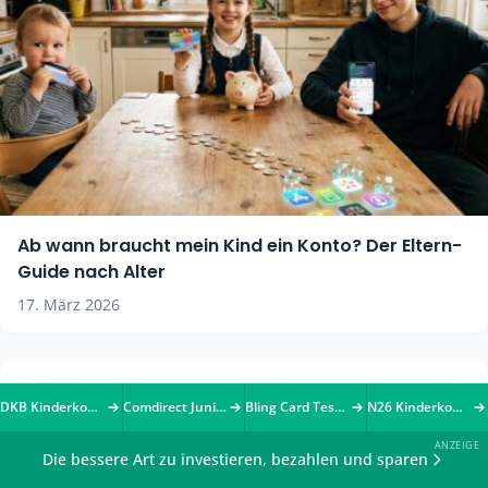
Ab wann braucht mein Kind ein Konto? Der Eltern-
Guide nach Alter
17. März 2026
DKB Kinderkonto (u18): Das kann das kostenlose Konto für Kinder
Comdirect JuniorGiro: Das Kinderkonto der Commerzbank-Tochter im Test
Bling Card Test 2026: Lohnt sich Deutschlands beliebteste Taschengeldkarte?
N26 Kinderkonto: Debitkarte für Kinder ab 7 Jahren
Die bessere Art zu investieren, bezahlen und sparen